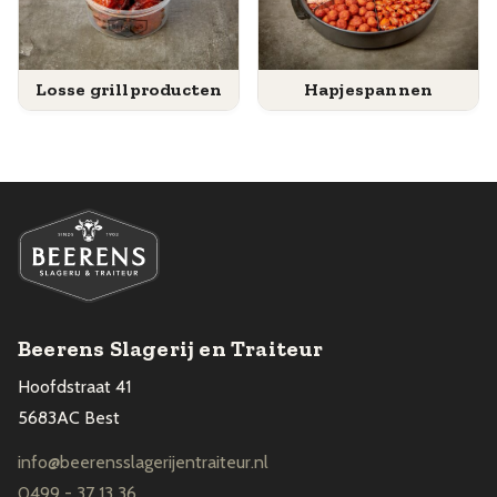
Losse grillproducten
Hapjespannen
Beerens Slagerij en Traiteur
Hoofdstraat 41
5683AC Best
info@beerensslagerijentraiteur.nl
0499 - 37 13 36