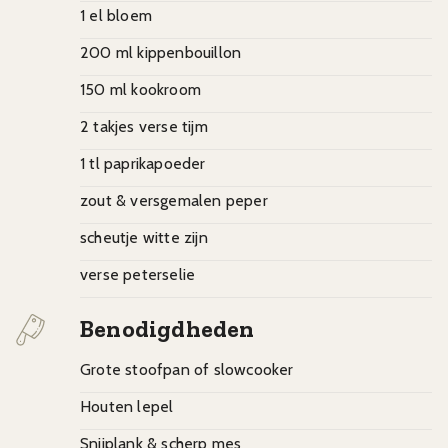
1 el bloem
200 ml kippenbouillon
150 ml kookroom
2 takjes verse tijm
1 tl paprikapoeder
zout & versgemalen peper
scheutje witte zijn
verse peterselie
Benodigdheden
Grote stoofpan of slowcooker
Houten lepel
Snijplank & scherp mes