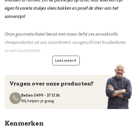
eigen favoriete stukjes vlees bakken en proef de sfeer van het
samenzijn!
Onze gourmetschotel bevat met maar liefst zes smaakvolle
vleesproducten uit ons assortiment, aangevuld met kruidenboter
en een kwarteleitje.
Lees meer
Biefstuk
Varkensfiletlapje
Vragen over onze producten?
Gemarineerde varkensreepjes
mini slavink
Bellen 0499 - 37 13 36
Mini hamburger
Wij helpen je graag
Kipfilet
Kenmerken
Hoeveelheid vlees per persoon: 300 gram