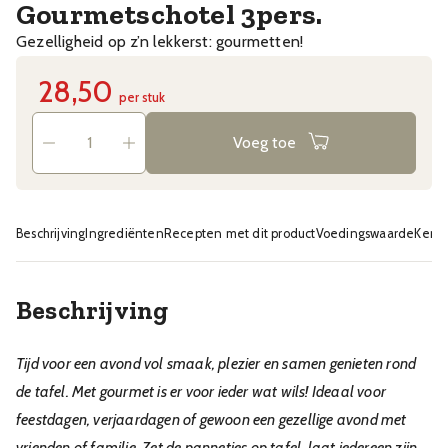
Gourmetschotel 3pers.
Gezelligheid op z’n lekkerst: gourmetten!
28,50
per stuk
Voeg toe
Beschrijving
Ingrediënten
Recepten met dit product
Voedingswaarde
Kenm
Beschrijving
Tijd voor een avond vol smaak, plezier en samen genieten rond
de tafel. Met gourmet is er voor ieder wat wils! Ideaal voor
feestdagen, verjaardagen of gewoon een gezellige avond met
vrienden of familie. Zet de pannetjes op tafel, laat iedereen zijn