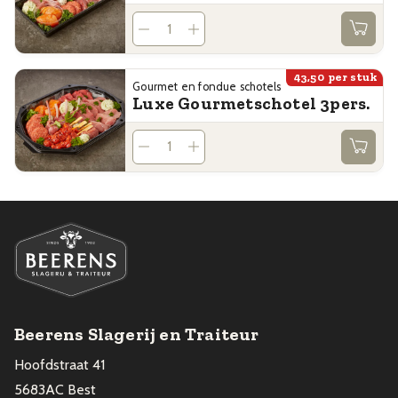
43,50
per stuk
Gourmet en fondue schotels
Luxe Gourmetschotel 3pers.
Beerens Slagerij en Traiteur
Hoofdstraat 41
5683AC Best