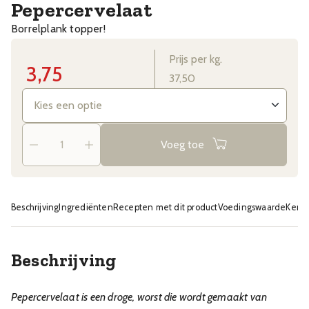
Pepercervelaat
Borrelplank topper!
Prijs per kg.
3,75
37,50
Voeg toe
Beschrijving
Ingrediënten
Recepten met dit product
Voedingswaarde
Kenm
Beschrijving
Pepercervelaat is een droge, worst die wordt gemaakt van