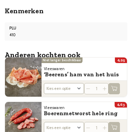
Kenmerken
PLU
410
Anderen kochten ook
4,95
Niet langer beschikbaar
Vleeswaren
‘Beerens’ ham van het huis
4,63
Vleeswaren
Boerenmetworst hele ring