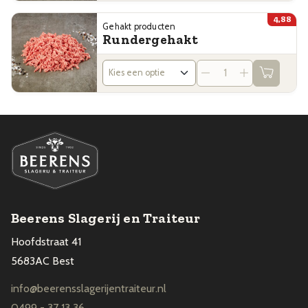
4,88
Gehakt producten
Rundergehakt
Beerens Slagerij en Traiteur
Hoofdstraat 41
5683AC Best
info@beerensslagerijentraiteur.nl
0499 - 37 13 36