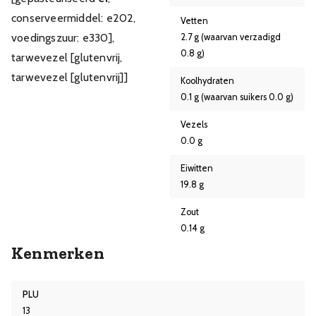
conserveermiddel: e202,
Vetten
voedingszuur: e330],
2.7 g (waarvan verzadigd
0.8 g)
tarwevezel [glutenvrij,
tarwevezel [glutenvrij]]
Koolhydraten
0.1 g (waarvan suikers 0.0 g)
Vezels
0.0 g
Eiwitten
19.8 g
Zout
0.14 g
Kenmerken
PLU
13