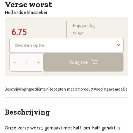
Verse worst
Hollandse klassieker
Prijs per kg.
6,75
13,50
Voeg toe
Beschrijving
Ingrediënten
Recepten met dit product
Voedingswaarde
Kenm
Beschrijving
Onze verse worst, gemaakt met half-om-half gehakt, is