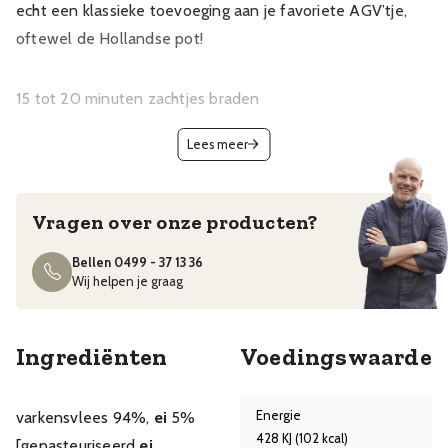
echt een klassieke toevoeging aan je favoriete AGV’tje,
oftewel de Hollandse pot!
15 tot 20 minuten zachtjes braden
Lees meer
Vragen over onze producten?
Bellen 0499 - 37 13 36
Wij helpen je graag
Ingrediënten
Voedingswaarde
varkensvlees 94%,
ei
5%
Energie
428 KJ (102 kcal)
[gepasteuriseerd
ei
,